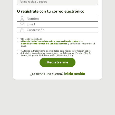
forma rápida y segura
O regístrate con tu correo electrónico
Nombre
Email
Contraseña
He leído y acepto la
cláusula de información sobre protección de datos
y la
licencia y condiciones de uso del servicio
y declaro ser mayor de 16
años.
Autorizo el tratamiento de mis datos para recibir información sobre
tutoriales, novedades y promociones de Educaplay (Create, Play &
Learn, S.L.) y de ADR Formación (ADR Infor, S.L.).
Registrarme
Inicia sesión
¿Ya tienes una cuenta?