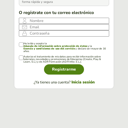
forma rápida y segura
O regístrate con tu correo electrónico
Nombre
Email
Contraseña
He leído y acepto la
cláusula de información sobre protección de datos
y la
licencia y condiciones de uso del servicio
y declaro ser mayor de 16
años.
Autorizo el tratamiento de mis datos para recibir información sobre
tutoriales, novedades y promociones de Educaplay (Create, Play &
Learn, S.L.) y de ADR Formación (ADR Infor, S.L.).
Registrarme
Inicia sesión
¿Ya tienes una cuenta?