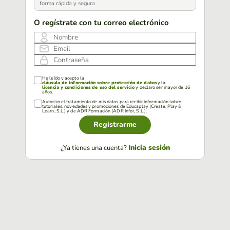
forma rápida y segura
O regístrate con tu correo electrónico
Nombre
Email
Contraseña
He leído y acepto la
cláusula de información sobre protección de datos
y la
licencia y condiciones de uso del servicio
y declaro ser mayor de 16
años.
Autorizo el tratamiento de mis datos para recibir información sobre
tutoriales, novedades y promociones de Educaplay (Create, Play &
Learn, S.L.) y de ADR Formación (ADR Infor, S.L.).
Registrarme
Inicia sesión
¿Ya tienes una cuenta?