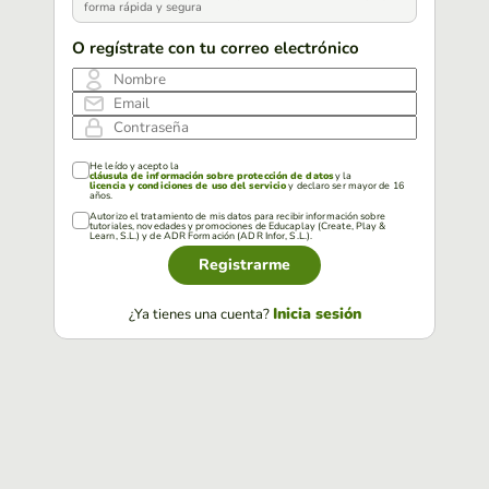
forma rápida y segura
O regístrate con tu correo electrónico
Nombre
Email
Contraseña
He leído y acepto la
cláusula de información sobre protección de datos
y la
licencia y condiciones de uso del servicio
y declaro ser mayor de 16
años.
Autorizo el tratamiento de mis datos para recibir información sobre
tutoriales, novedades y promociones de Educaplay (Create, Play &
Learn, S.L.) y de ADR Formación (ADR Infor, S.L.).
Registrarme
Inicia sesión
¿Ya tienes una cuenta?