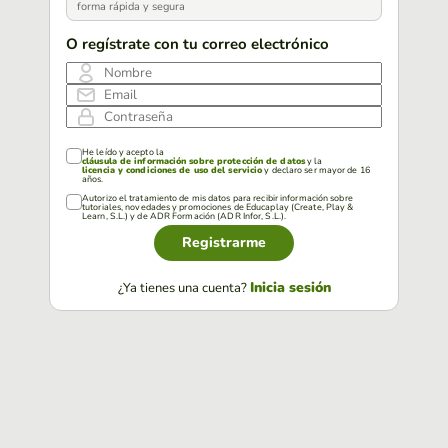
forma rápida y segura
O regístrate con tu correo electrónico
Nombre
Email
Contraseña
He leído y acepto la
cláusula de información sobre protección de datos
y la
licencia y condiciones de uso del servicio
y declaro ser mayor de 16
años.
Autorizo el tratamiento de mis datos para recibir información sobre
tutoriales, novedades y promociones de Educaplay (Create, Play &
Learn, S.L.) y de ADR Formación (ADR Infor, S.L.).
Registrarme
Inicia sesión
¿Ya tienes una cuenta?