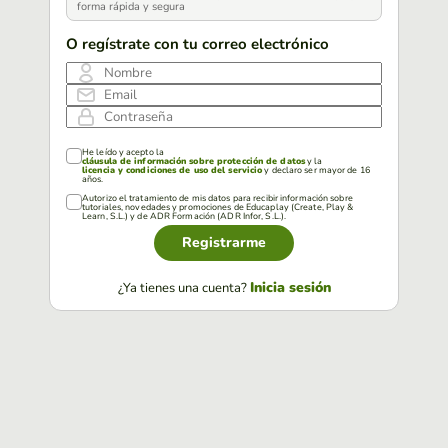
forma rápida y segura
O regístrate con tu correo electrónico
Nombre
Email
Contraseña
He leído y acepto la
cláusula de información sobre protección de datos
y la
licencia y condiciones de uso del servicio
y declaro ser mayor de 16
años.
Autorizo el tratamiento de mis datos para recibir información sobre
tutoriales, novedades y promociones de Educaplay (Create, Play &
Learn, S.L.) y de ADR Formación (ADR Infor, S.L.).
Registrarme
Inicia sesión
¿Ya tienes una cuenta?