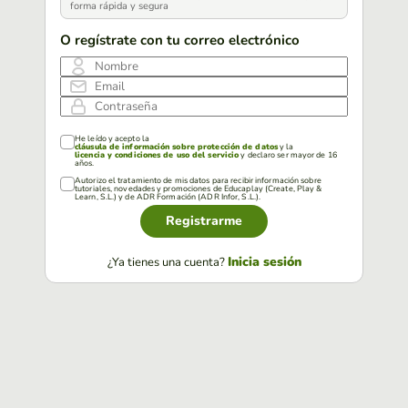
forma rápida y segura
O regístrate con tu correo electrónico
Nombre
Email
Contraseña
He leído y acepto la
cláusula de información sobre protección de datos
y la
licencia y condiciones de uso del servicio
y declaro ser mayor de 16
años.
Autorizo el tratamiento de mis datos para recibir información sobre
tutoriales, novedades y promociones de Educaplay (Create, Play &
Learn, S.L.) y de ADR Formación (ADR Infor, S.L.).
Registrarme
Inicia sesión
¿Ya tienes una cuenta?