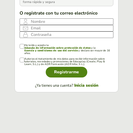
forma rápida y segura
O regístrate con tu correo electrónico
Nombre
Email
Contraseña
He leído y acepto la
cláusula de información sobre protección de datos
y la
licencia y condiciones de uso del servicio
y declaro ser mayor de 16
años.
Autorizo el tratamiento de mis datos para recibir información sobre
tutoriales, novedades y promociones de Educaplay (Create, Play &
Learn, S.L.) y de ADR Formación (ADR Infor, S.L.).
Registrarme
Inicia sesión
¿Ya tienes una cuenta?