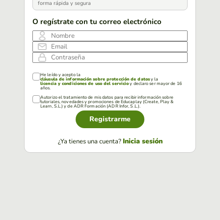
forma rápida y segura
O regístrate con tu correo electrónico
Nombre
Email
Contraseña
He leído y acepto la
cláusula de información sobre protección de datos
y la
licencia y condiciones de uso del servicio
y declaro ser mayor de 16
años.
Autorizo el tratamiento de mis datos para recibir información sobre
tutoriales, novedades y promociones de Educaplay (Create, Play &
Learn, S.L.) y de ADR Formación (ADR Infor, S.L.).
Registrarme
Inicia sesión
¿Ya tienes una cuenta?