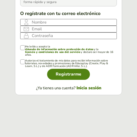
forma rápida y segura
O regístrate con tu correo electrónico
Nombre
Email
Contraseña
He leído y acepto la
cláusula de información sobre protección de datos
y la
licencia y condiciones de uso del servicio
y declaro ser mayor de 16
años.
Autorizo el tratamiento de mis datos para recibir información sobre
tutoriales, novedades y promociones de Educaplay (Create, Play &
Learn, S.L.) y de ADR Formación (ADR Infor, S.L.).
Registrarme
Inicia sesión
¿Ya tienes una cuenta?