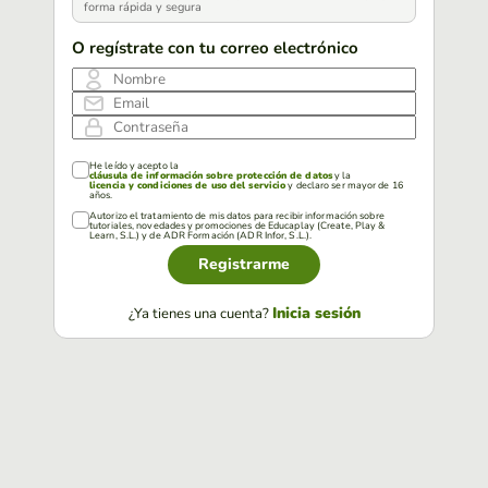
forma rápida y segura
O regístrate con tu correo electrónico
Nombre
Email
Contraseña
He leído y acepto la
cláusula de información sobre protección de datos
y la
licencia y condiciones de uso del servicio
y declaro ser mayor de 16
años.
Autorizo el tratamiento de mis datos para recibir información sobre
tutoriales, novedades y promociones de Educaplay (Create, Play &
Learn, S.L.) y de ADR Formación (ADR Infor, S.L.).
Registrarme
Inicia sesión
¿Ya tienes una cuenta?