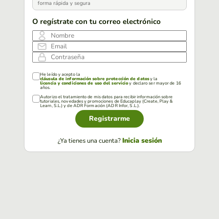
forma rápida y segura
O regístrate con tu correo electrónico
Nombre
Email
Contraseña
He leído y acepto la
cláusula de información sobre protección de datos
y la
licencia y condiciones de uso del servicio
y declaro ser mayor de 16
años.
Autorizo el tratamiento de mis datos para recibir información sobre
tutoriales, novedades y promociones de Educaplay (Create, Play &
Learn, S.L.) y de ADR Formación (ADR Infor, S.L.).
Registrarme
Inicia sesión
¿Ya tienes una cuenta?