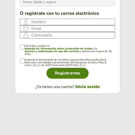
forma rápida y segura
O regístrate con tu correo electrónico
Nombre
Email
Contraseña
He leído y acepto la
cláusula de información sobre protección de datos
y la
licencia y condiciones de uso del servicio
y declaro ser mayor de 16
años.
Autorizo el tratamiento de mis datos para recibir información sobre
tutoriales, novedades y promociones de Educaplay (Create, Play &
Learn, S.L.) y de ADR Formación (ADR Infor, S.L.).
Registrarme
Inicia sesión
¿Ya tienes una cuenta?