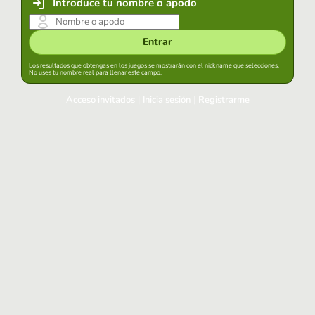
Introduce tu nombre o apodo
Entrar
Los resultados que obtengas en los juegos se mostrarán con el nickname que selecciones.
No uses tu nombre real para llenar este campo.
Acceso invitados
|
Inicia sesión
|
Registrarme
Inicia sesión
Mantener sesión iniciada en este navegador
Entrar
¿Has olvidado tu contraseña?
Usa tu cuenta habitual
Acceder con Google