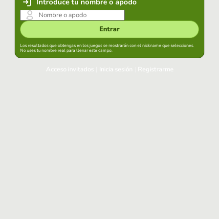
Introduce tu nombre o apodo
Entrar
Los resultados que obtengas en los juegos se mostrarán con el nickname que selecciones.
No uses tu nombre real para llenar este campo.
Acceso invitados
|
Inicia sesión
|
Registrarme
Inicia sesión
Mantener sesión iniciada en este navegador
Entrar
¿Has olvidado tu contraseña?
Usa tu cuenta habitual
Acceder con Google