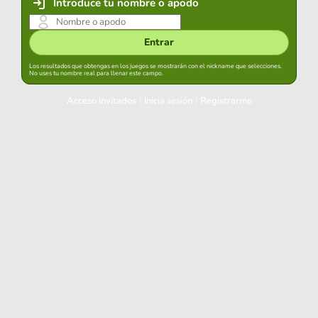
Introduce tu nombre o apodo
Entrar
Los resultados que obtengas en los juegos se mostrarán con el nickname que selecciones.
No uses tu nombre real para llenar este campo.
Acceso invitados
|
Inicia sesión
|
Registrarme
Inicia sesión
Mantener sesión iniciada en este navegador
Entrar
¿Has olvidado tu contraseña?
Usa tu cuenta habitual
Acceder con Google