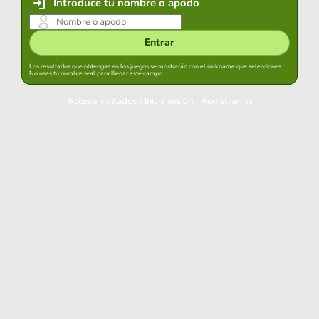
Introduce tu nombre o apodo
Entrar
Los resultados que obtengas en los juegos se mostrarán con el nickname que selecciones.
No uses tu nombre real para llenar este campo.
Acceso invitados
|
Inicia sesión
|
Registrarme
Inicia sesión
Mantener sesión iniciada en este navegador
Entrar
¿Has olvidado tu contraseña?
Usa tu cuenta habitual
Acceder con Google