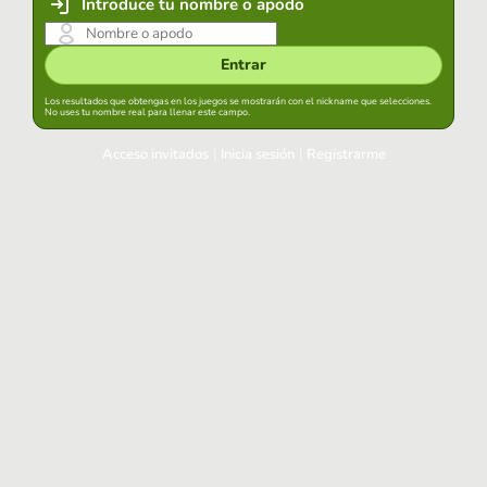
Introduce tu nombre o apodo
Entrar
Los resultados que obtengas en los juegos se mostrarán con el nickname que selecciones.
No uses tu nombre real para llenar este campo.
Acceso invitados
|
Inicia sesión
|
Registrarme
Inicia sesión
Mantener sesión iniciada en este navegador
Entrar
¿Has olvidado tu contraseña?
Usa tu cuenta habitual
Acceder con Google