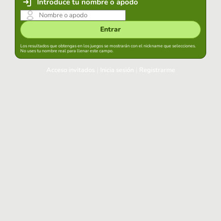
Introduce tu nombre o apodo
Entrar
Los resultados que obtengas en los juegos se mostrarán con el nickname que selecciones.
No uses tu nombre real para llenar este campo.
Acceso invitados
|
Inicia sesión
|
Registrarme
Inicia sesión
Mantener sesión iniciada en este navegador
Entrar
¿Has olvidado tu contraseña?
Usa tu cuenta habitual
Acceder con Google