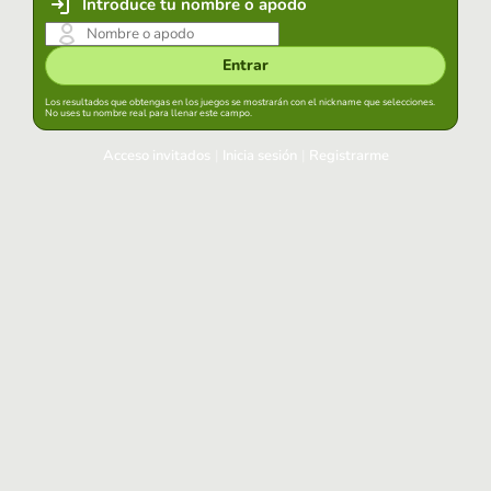
Introduce tu nombre o apodo
Entrar
Los resultados que obtengas en los juegos se mostrarán con el nickname que selecciones.
No uses tu nombre real para llenar este campo.
Acceso invitados
|
Inicia sesión
|
Registrarme
Inicia sesión
Mantener sesión iniciada en este navegador
Entrar
¿Has olvidado tu contraseña?
Usa tu cuenta habitual
Acceder con Google