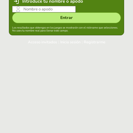
Introduce tu nombre o apodo
Entrar
Los resultados que obtengas en los juegos se mostrarán con el nickname que selecciones.
No uses tu nombre real para llenar este campo.
Acceso invitados
|
Inicia sesión
|
Registrarme
Inicia sesión
Mantener sesión iniciada en este navegador
Entrar
¿Has olvidado tu contraseña?
Usa tu cuenta habitual
Acceder con Google