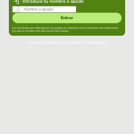
Introduce tu nombre o apodo
Entrar
Los resultados que obtengas en los juegos se mostrarán con el nickname que selecciones.
No uses tu nombre real para llenar este campo.
Acceso invitados
|
Inicia sesión
|
Registrarme
Inicia sesión
Mantener sesión iniciada en este navegador
Entrar
¿Has olvidado tu contraseña?
Usa tu cuenta habitual
Acceder con Google