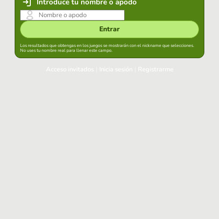
Introduce tu nombre o apodo
Entrar
Los resultados que obtengas en los juegos se mostrarán con el nickname que selecciones.
No uses tu nombre real para llenar este campo.
Acceso invitados
|
Inicia sesión
|
Registrarme
Inicia sesión
Mantener sesión iniciada en este navegador
Entrar
¿Has olvidado tu contraseña?
Usa tu cuenta habitual
Acceder con Google