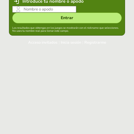
Introduce tu nombre o apodo
Entrar
Los resultados que obtengas en los juegos se mostrarán con el nickname que selecciones.
No uses tu nombre real para llenar este campo.
Acceso invitados
|
Inicia sesión
|
Registrarme
Inicia sesión
Mantener sesión iniciada en este navegador
Entrar
¿Has olvidado tu contraseña?
Usa tu cuenta habitual
Acceder con Google