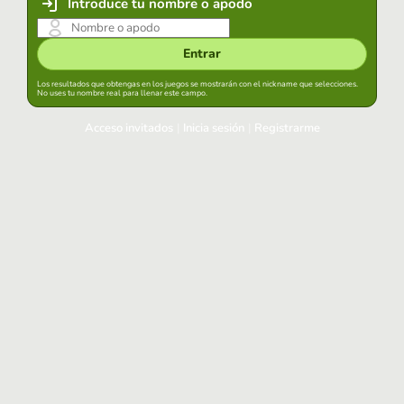
Introduce tu nombre o apodo
Entrar
Los resultados que obtengas en los juegos se mostrarán con el nickname que selecciones.
No uses tu nombre real para llenar este campo.
Acceso invitados
|
Inicia sesión
|
Registrarme
Inicia sesión
Mantener sesión iniciada en este navegador
Entrar
¿Has olvidado tu contraseña?
Usa tu cuenta habitual
Acceder con Google