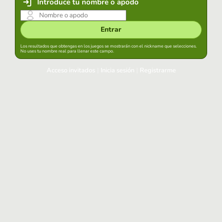
Introduce tu nombre o apodo
Entrar
Los resultados que obtengas en los juegos se mostrarán con el nickname que selecciones.
No uses tu nombre real para llenar este campo.
Acceso invitados
|
Inicia sesión
|
Registrarme
Inicia sesión
Mantener sesión iniciada en este navegador
Entrar
¿Has olvidado tu contraseña?
Usa tu cuenta habitual
Acceder con Google