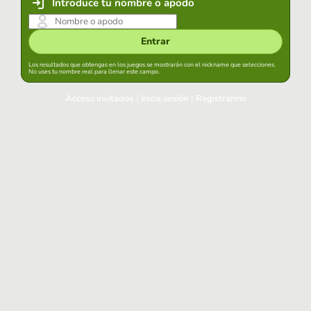
Introduce tu nombre o apodo
Entrar
Los resultados que obtengas en los juegos se mostrarán con el nickname que selecciones.
No uses tu nombre real para llenar este campo.
Acceso invitados
|
Inicia sesión
|
Registrarme
Inicia sesión
Mantener sesión iniciada en este navegador
Entrar
¿Has olvidado tu contraseña?
Usa tu cuenta habitual
Acceder con Google