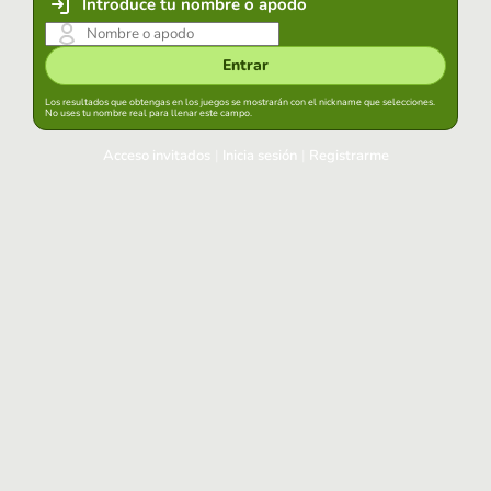
Introduce tu nombre o apodo
Entrar
Los resultados que obtengas en los juegos se mostrarán con el nickname que selecciones.
No uses tu nombre real para llenar este campo.
Acceso invitados
|
Inicia sesión
|
Registrarme
Inicia sesión
Mantener sesión iniciada en este navegador
Entrar
¿Has olvidado tu contraseña?
Usa tu cuenta habitual
Acceder con Google