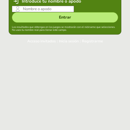
Introduce tu nombre o apodo
Entrar
Los resultados que obtengas en los juegos se mostrarán con el nickname que selecciones.
No uses tu nombre real para llenar este campo.
Acceso invitados
|
Inicia sesión
|
Registrarme
Inicia sesión
Mantener sesión iniciada en este navegador
Entrar
¿Has olvidado tu contraseña?
Usa tu cuenta habitual
Acceder con Google