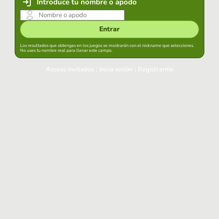
Introduce tu nombre o apodo
Entrar
Los resultados que obtengas en los juegos se mostrarán con el nickname que selecciones.
No uses tu nombre real para llenar este campo.
Acceso invitados
|
Inicia sesión
|
Registrarme
Inicia sesión
Mantener sesión iniciada en este navegador
Entrar
¿Has olvidado tu contraseña?
Usa tu cuenta habitual
Acceder con Google