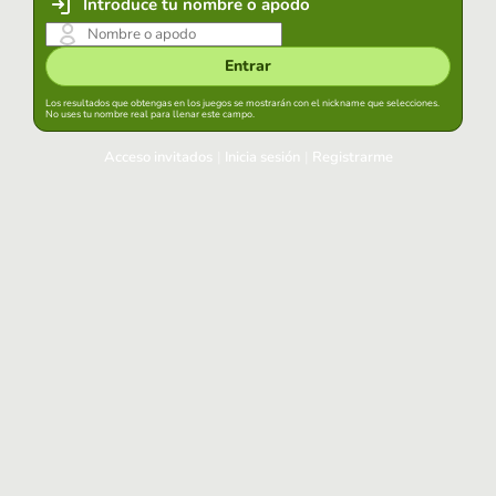
Introduce tu nombre o apodo
Entrar
Los resultados que obtengas en los juegos se mostrarán con el nickname que selecciones.
No uses tu nombre real para llenar este campo.
Acceso invitados
|
Inicia sesión
|
Registrarme
Inicia sesión
Mantener sesión iniciada en este navegador
Entrar
¿Has olvidado tu contraseña?
Usa tu cuenta habitual
Acceder con Google