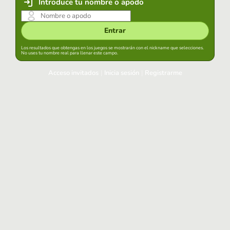
Introduce tu nombre o apodo
Entrar
Los resultados que obtengas en los juegos se mostrarán con el nickname que selecciones.
No uses tu nombre real para llenar este campo.
Acceso invitados
|
Inicia sesión
|
Registrarme
Inicia sesión
Mantener sesión iniciada en este navegador
Entrar
¿Has olvidado tu contraseña?
Usa tu cuenta habitual
Acceder con Google