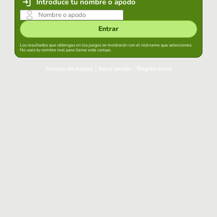
Introduce tu nombre o apodo
Entrar
Los resultados que obtengas en los juegos se mostrarán con el nickname que selecciones.
No uses tu nombre real para llenar este campo.
Acceso invitados
|
Inicia sesión
|
Registrarme
Inicia sesión
Mantener sesión iniciada en este navegador
Entrar
¿Has olvidado tu contraseña?
Usa tu cuenta habitual
Acceder con Google