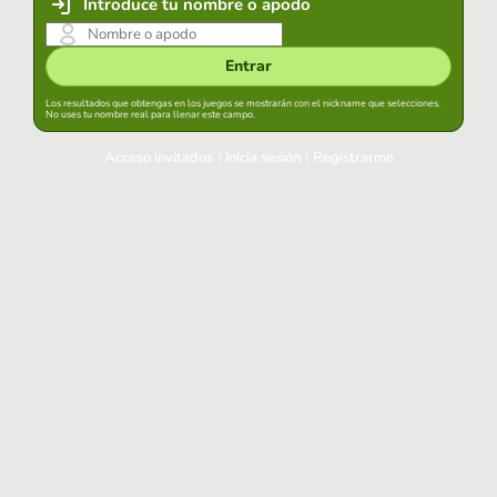
Introduce tu nombre o apodo
Entrar
Los resultados que obtengas en los juegos se mostrarán con el nickname que selecciones.
No uses tu nombre real para llenar este campo.
Acceso invitados
|
Inicia sesión
|
Registrarme
Inicia sesión
Mantener sesión iniciada en este navegador
Entrar
¿Has olvidado tu contraseña?
Usa tu cuenta habitual
Acceder con Google