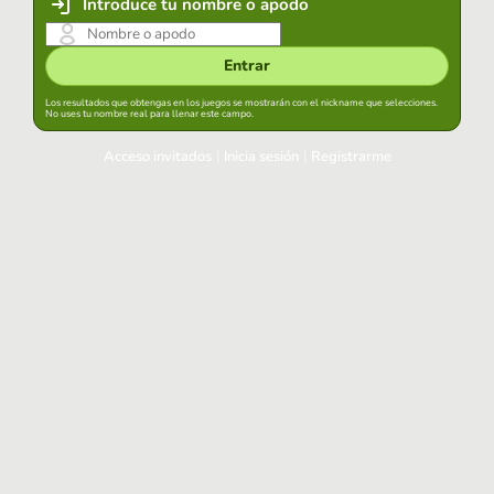
Introduce tu nombre o apodo
Entrar
Los resultados que obtengas en los juegos se mostrarán con el nickname que selecciones.
No uses tu nombre real para llenar este campo.
Acceso invitados
|
Inicia sesión
|
Registrarme
Inicia sesión
Mantener sesión iniciada en este navegador
Entrar
¿Has olvidado tu contraseña?
Usa tu cuenta habitual
Acceder con Google