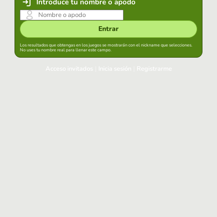
Introduce tu nombre o apodo
Entrar
Los resultados que obtengas en los juegos se mostrarán con el nickname que selecciones.
No uses tu nombre real para llenar este campo.
Acceso invitados
|
Inicia sesión
|
Registrarme
Inicia sesión
Mantener sesión iniciada en este navegador
Entrar
¿Has olvidado tu contraseña?
Usa tu cuenta habitual
Acceder con Google