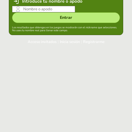
Introduce tu nombre o apodo
Entrar
Los resultados que obtengas en los juegos se mostrarán con el nickname que selecciones.
No uses tu nombre real para llenar este campo.
Acceso invitados
|
Inicia sesión
|
Registrarme
Inicia sesión
Mantener sesión iniciada en este navegador
Entrar
¿Has olvidado tu contraseña?
Usa tu cuenta habitual
Acceder con Google