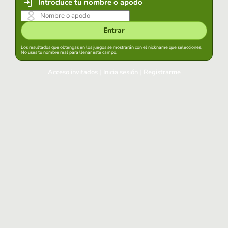
Introduce tu nombre o apodo
Entrar
Los resultados que obtengas en los juegos se mostrarán con el nickname que selecciones.
No uses tu nombre real para llenar este campo.
Acceso invitados
|
Inicia sesión
|
Registrarme
Inicia sesión
Mantener sesión iniciada en este navegador
Entrar
¿Has olvidado tu contraseña?
Usa tu cuenta habitual
Acceder con Google