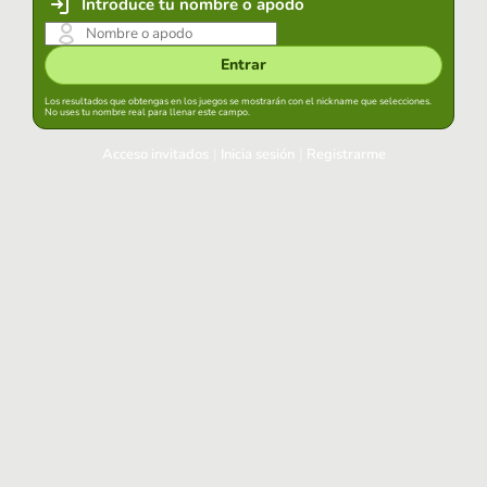
Introduce tu nombre o apodo
Entrar
Los resultados que obtengas en los juegos se mostrarán con el nickname que selecciones.
No uses tu nombre real para llenar este campo.
Acceso invitados
|
Inicia sesión
|
Registrarme
Inicia sesión
Mantener sesión iniciada en este navegador
Entrar
¿Has olvidado tu contraseña?
Usa tu cuenta habitual
Acceder con Google