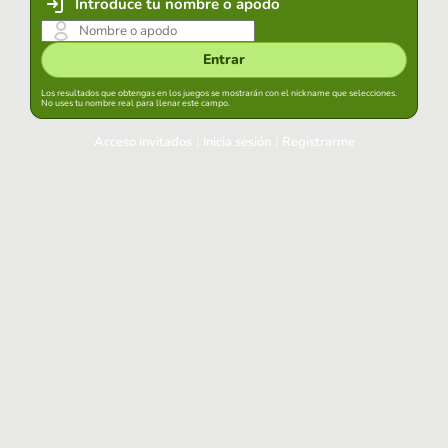
Introduce tu nombre o apodo
Entrar
Los resultados que obtengas en los juegos se mostrarán con el nickname que selecciones.
No uses tu nombre real para llenar este campo.
Acceso invitados
|
Inicia sesión
|
Registrarme
Inicia sesión
Mantener sesión iniciada en este navegador
Entrar
¿Has olvidado tu contraseña?
Usa tu cuenta habitual
Acceder con Google