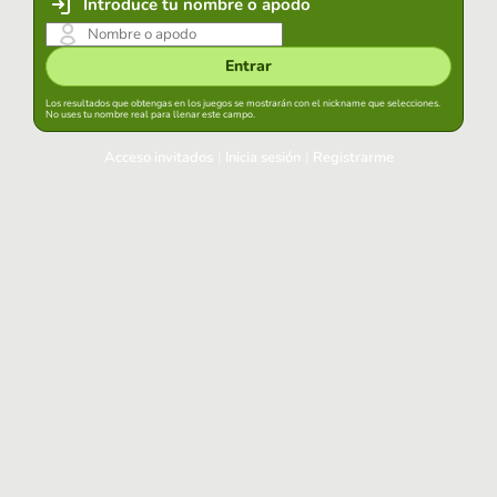
Introduce tu nombre o apodo
Entrar
Los resultados que obtengas en los juegos se mostrarán con el nickname que selecciones.
No uses tu nombre real para llenar este campo.
Acceso invitados
|
Inicia sesión
|
Registrarme
Inicia sesión
Mantener sesión iniciada en este navegador
Entrar
¿Has olvidado tu contraseña?
Usa tu cuenta habitual
Acceder con Google