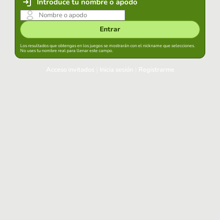
Introduce tu nombre o apodo
Entrar
Los resultados que obtengas en los juegos se mostrarán con el nickname que selecciones.
No uses tu nombre real para llenar este campo.
Acceso invitados
|
Inicia sesión
|
Registrarme
Inicia sesión
Mantener sesión iniciada en este navegador
Entrar
¿Has olvidado tu contraseña?
Usa tu cuenta habitual
Acceder con Google