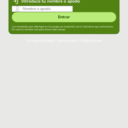
Introduce tu nombre o apodo
Entrar
Los resultados que obtengas en los juegos se mostrarán con el nickname que selecciones.
No uses tu nombre real para llenar este campo.
Acceso invitados
|
Inicia sesión
|
Registrarme
Inicia sesión
Mantener sesión iniciada en este navegador
Entrar
¿Has olvidado tu contraseña?
Usa tu cuenta habitual
Acceder con Google