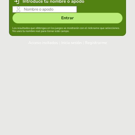
Introduce tu nombre o apodo
Entrar
Los resultados que obtengas en los juegos se mostrarán con el nickname que selecciones.
No uses tu nombre real para llenar este campo.
Acceso invitados
|
Inicia sesión
|
Registrarme
Inicia sesión
Mantener sesión iniciada en este navegador
Entrar
¿Has olvidado tu contraseña?
Usa tu cuenta habitual
Acceder con Google