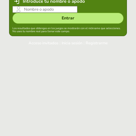
Introduce tu nombre o apodo
Entrar
Los resultados que obtengas en los juegos se mostrarán con el nickname que selecciones.
No uses tu nombre real para llenar este campo.
Acceso invitados
|
Inicia sesión
|
Registrarme
Inicia sesión
Mantener sesión iniciada en este navegador
Entrar
¿Has olvidado tu contraseña?
Usa tu cuenta habitual
Acceder con Google