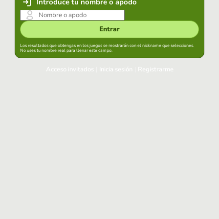
Introduce tu nombre o apodo
Entrar
Los resultados que obtengas en los juegos se mostrarán con el nickname que selecciones.
No uses tu nombre real para llenar este campo.
Acceso invitados
|
Inicia sesión
|
Registrarme
Inicia sesión
Mantener sesión iniciada en este navegador
Entrar
¿Has olvidado tu contraseña?
Usa tu cuenta habitual
Acceder con Google