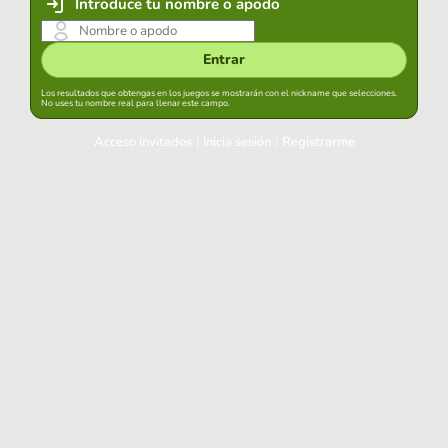
Introduce tu nombre o apodo
Entrar
Los resultados que obtengas en los juegos se mostrarán con el nickname que selecciones.
No uses tu nombre real para llenar este campo.
Acceso invitados
|
Inicia sesión
|
Registrarme
Inicia sesión
Mantener sesión iniciada en este navegador
Entrar
¿Has olvidado tu contraseña?
Usa tu cuenta habitual
Acceder con Google