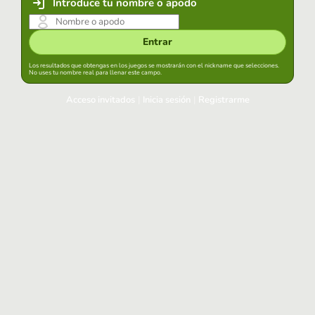
Introduce tu nombre o apodo
Entrar
Los resultados que obtengas en los juegos se mostrarán con el nickname que selecciones.
No uses tu nombre real para llenar este campo.
Acceso invitados
|
Inicia sesión
|
Registrarme
Inicia sesión
Mantener sesión iniciada en este navegador
Entrar
¿Has olvidado tu contraseña?
Usa tu cuenta habitual
Acceder con Google