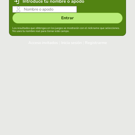
Introduce tu nombre o apodo
Entrar
Los resultados que obtengas en los juegos se mostrarán con el nickname que selecciones.
No uses tu nombre real para llenar este campo.
Acceso invitados
|
Inicia sesión
|
Registrarme
Inicia sesión
Mantener sesión iniciada en este navegador
Entrar
¿Has olvidado tu contraseña?
Usa tu cuenta habitual
Acceder con Google