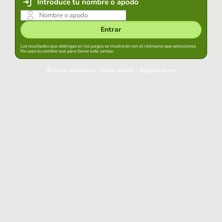
Introduce tu nombre o apodo
Entrar
Los resultados que obtengas en los juegos se mostrarán con el nickname que selecciones.
No uses tu nombre real para llenar este campo.
Acceso invitados
|
Inicia sesión
|
Registrarme
Inicia sesión
Mantener sesión iniciada en este navegador
Entrar
¿Has olvidado tu contraseña?
Usa tu cuenta habitual
Acceder con Google